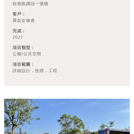
粉嶺龍躍頭一號橋
客戶：
寶血女修會
完成：
2021
項目類型：
公園/公共空間
項目範圍：
詳細設計，投標，工程