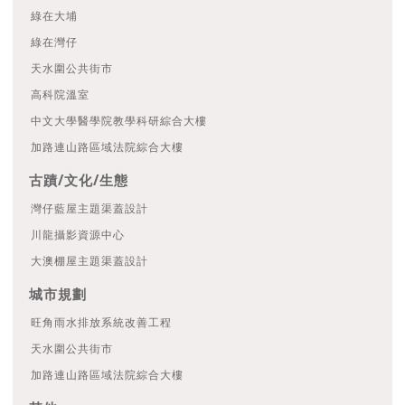
綠在大埔
綠在灣仔
天水圍公共街市
高科院溫室
中文大學醫學院教學科研綜合大樓
加路連山路區域法院綜合大樓
古蹟/文化/生態
灣仔藍屋主題渠蓋設計
川龍攝影資源中心
大澳棚屋主題渠蓋設計
城市規劃
旺角雨水排放系統改善工程
天水圍公共街市
加路連山路區域法院綜合大樓