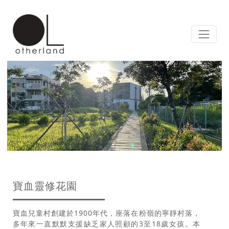
寶血靈修花園
寶血兒童村創建於1900年代，座落在粉嶺的寧靜村落，
多年來一直默默支援缺乏家人照顧的3至18歲女孩。本