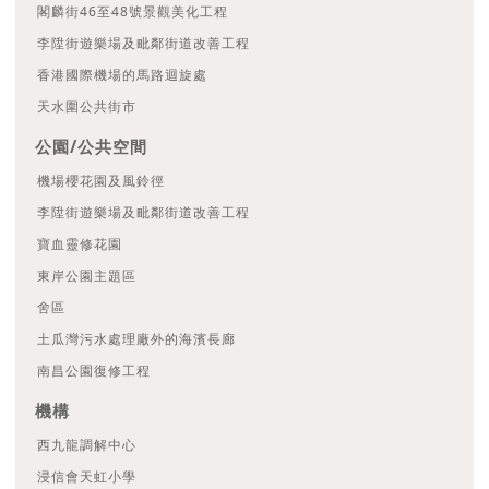
閣麟街46至48號景觀美化工程
李陞街遊樂場及毗鄰街道改善工程
香港國際機場的馬路迴旋處
天水圍公共街市
公園/公共空間
機場櫻花園及風鈴徑
李陞街遊樂場及毗鄰街道改善工程
寶血靈修花園
東岸公園主題區
舍區
土瓜灣污水處理廠外的海濱長廊
南昌公園復修工程
機構
西九龍調解中心
浸信會天虹小學