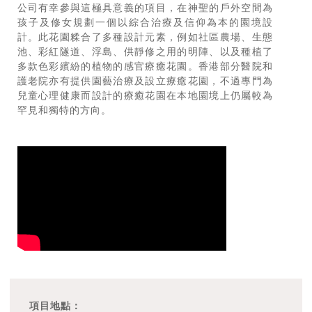
公司有幸參與這極具意義的項目，在神聖的戶外空間為
孩子及修女規劃一個以綜合治療及信仰為本的園境設
計。此花園糅合了多種設計元素，例如社區農場、生態
池、彩紅隧道、浮島、供靜修之用的明陣、以及種植了
多款色彩繽紛的植物的感官療癒花園。香港部分醫院和
護老院亦有提供園藝治療及設立療癒花園，不過專門為
兒童心理健康而設計的療癒花園在本地園境上仍屬較為
罕見和獨特的方向。
項目地點：