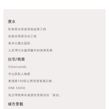
濱水
旺角雨水排放系統改善工程
佐敦谷明渠活化工程
東岸公園主題區
土瓜灣污水處理廠外的海濱長廊
住宅/商業
Silversands
半山區私人物業
東涌第100區公營房屋發展計劃
ONE SOHO
長沙灣英華街過渡性房屋項目「喜信」
城市景觀