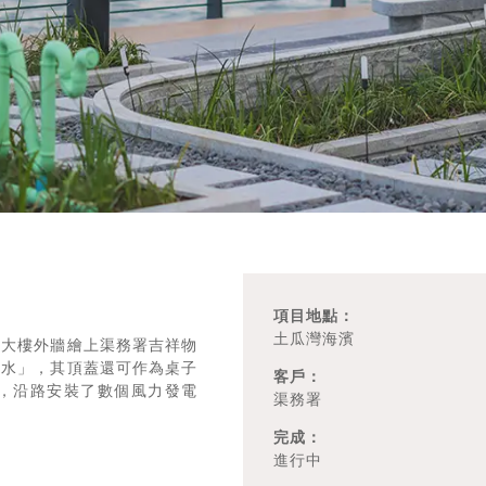
項目地點：
土瓜灣海濱
在大樓外牆繪上渠務署吉祥物
水水」，其頂蓋還可作為桌子
客戶：
，沿路安裝了數個風力發電
渠務署
完成：
進行中