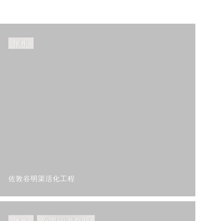
濱水
佐敦谷明渠活化工程
濱水
公園/公共空間