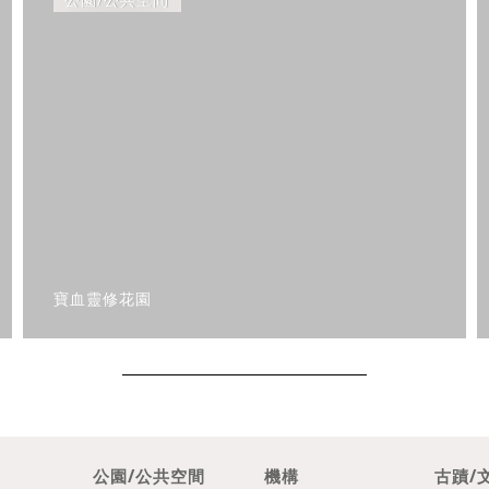
寶血靈修花園
公園/公共空間
機構
古蹟/