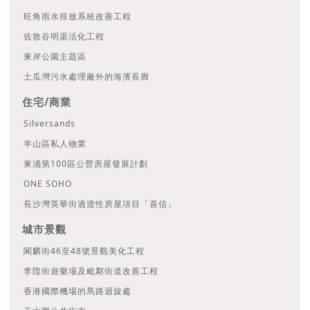
旺角雨水排放系統改善工程
佐敦谷明渠活化工程
東岸公園主題區
土瓜灣污水處理廠外的海濱長廊
住宅/商業
Silversands
半山區私人物業
東涌第100區公營房屋發展計劃
ONE SOHO
長沙灣英華街過渡性房屋項目「喜信」
城市景觀
閣麟街46至48號景觀美化工程
李陞街遊樂場及毗鄰街道改善工程
香港國際機場的馬路迴旋處