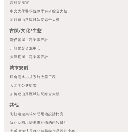
高科院溫室
中文大學醫學院教學科研綜合大樓
加路連山路區域法院綜合大樓
古蹟/文化/生態
灣仔藍屋主題渠蓋設計
川龍攝影資源中心
大澳棚屋主題渠蓋設計
城市規劃
旺角雨水排放系統改善工程
天水圍公共街市
加路連山路區域法院綜合大樓
其他
彩虹道遊樂場休憩用地設計比賽
綠化及園境辦事處刊物的內容修訂
土瓜灣海濱長廊公共藝術作品設計比賽