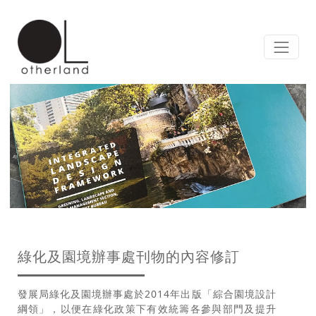
綠化及園境辦事處刊物的內容修訂
發展局綠化及園境辦事處於2014年出版「綜合園境設計
綱領」，以便在綠化政策下有效統籌各參與部門及提升