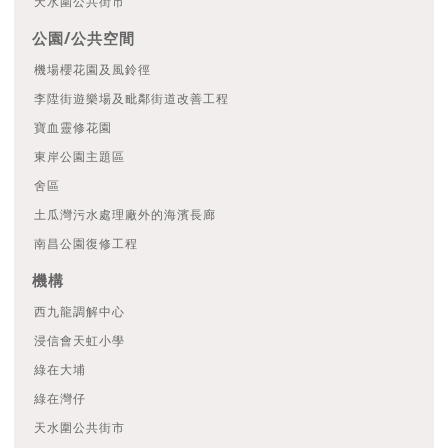
天水圍公共街市
公園/公共空間
機場櫻花園及風鈴徑
李陞街遊樂場及毗鄰街道改善工程
寶血靈修花園
東岸公園主題區
舍區
土瓜灣污水處理廠外的海濱長廊
南昌公園復修工程
機構
西九龍調解中心
浸信會天虹小學
綠在大埔
綠在灣仔
天水圍公共街市