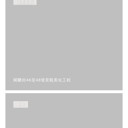
城市景觀
閣麟街46至48號景觀美化工程
濱水