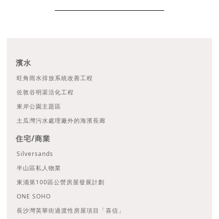
濱水
旺角雨水排放系統改善工程
佐敦谷明渠活化工程
東岸公園主題區
土瓜灣污水處理廠外的海濱長廊
住宅/商業
Silversands
半山區私人物業
東涌第100區公營房屋發展計劃
ONE SOHO
長沙灣英華街過渡性房屋項目「喜信」