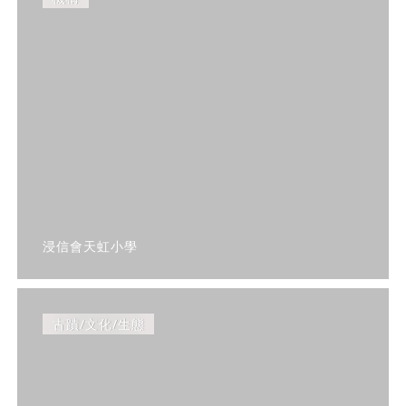
浸信會天虹小學
古蹟/文化/生態