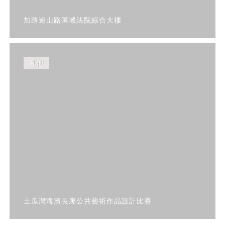
加路連山路區域法院綜合大樓
其他
土瓜灣海濱長廊公共藝術作品設計比賽