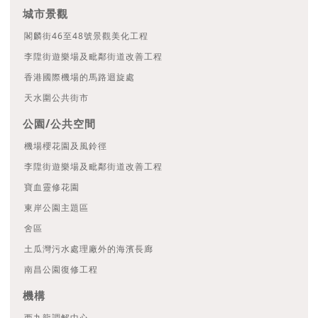
城市景觀
閣麟街46至48號景觀美化工程
李陞街遊樂場及毗鄰街道改善工程
香港國際機場的馬路迴旋處
天水圍公共街市
公園/公共空間
機場櫻花園及風鈴徑
李陞街遊樂場及毗鄰街道改善工程
寶血靈修花園
東岸公園主題區
舍區
土瓜灣污水處理廠外的海濱長廊
南昌公園復修工程
機構
西九龍調解中心