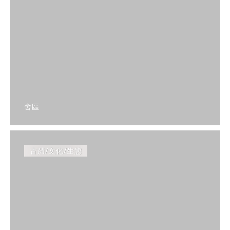
舍區
古蹟/文化/生態