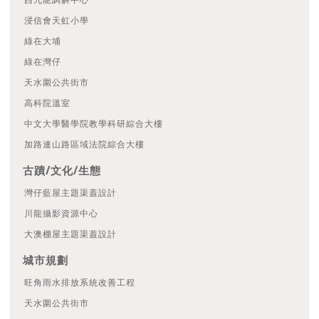
浸信會天虹小學
綠在大埔
綠在灣仔
天水圍公共街市
高科院溫室
中文大學醫學院教學科研綜合大樓
加路連山路區域法院綜合大樓
古蹟/文化/生態
灣仔藍屋主題渠蓋設計
川龍攝影資源中心
大澳棚屋主題渠蓋設計
城市規劃
旺角雨水排放系統改善工程
天水圍公共街市